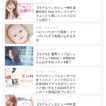
インタビュー
【モデルインタビュー#85 遠
藤玲奈】Diorマキシマイザー
でぷっくり唇に☆コスメ口コ
ミも紹介！
美容・スキンケア
ベビーパウダーで簡単！ファ
ンデいらずで美肌になれる方
法
コスメ・メイク
【モデル】優秀リップはシュ
ウウエムラ&Dior！岩崎紗弥
さんおすすめコスメ4選♡
コスメ・メイク
モデルやインフルエンサーが
使うコスメ・メイクの口コミ
共有SNSアプリのダウンロー
ドと使い方まとめ(100万ダウ
ンロード達成記念プレゼント
企画中)
インタビュー
【モデルインタビュー#38 渡