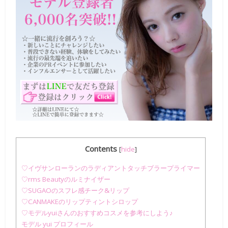
Contents
[
hide
]
♡イヴサンローランのラディアントタッチブラープライマー
♡rms Beautyのルミナイザー
♡SUGAOのスフレ感チーク&リップ
♡CANMAKEのリップティントシロップ
♡モデルyuiさんのおすすめコスメを参考にしよう♪
モデル yui プロフィール