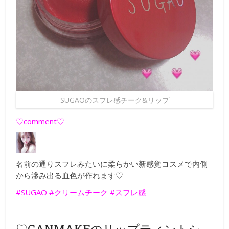
SUGAOのスフレ感チーク&リップ
♡comment♡
名前の通りスフレみたいに柔らかい新感覚コスメで内側
から滲み出る血色が作れます♡
#SUGAO #クリームチーク #スフレ感