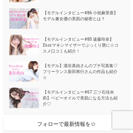
【モデルインタビュー#86 小祝麻里亜】
モデル兼女優の美肌の秘密とは？
【モデルインタビュー#85 遠藤玲奈】
Diorマキシマイザーでぷっくり唇に☆コ
スメ口コミも紹介！
【モデル】瀧谷真由さんのプチ写真集♡
フリーランス新田将行さんの作品も紹介
☆
【モデルインタビュー#67 三ツ石佳央
莉】ベビーオイルで美肌になる方法も紹
介♡
フォローで最新情報を☆