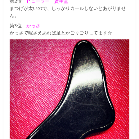
第2位
ビューラー 資生堂
まつげが太いので、しっかりカールしないとあがりませ
ん。
第3位
かっさ
かっさで暇さえあれば足とかごりごりしてます☆