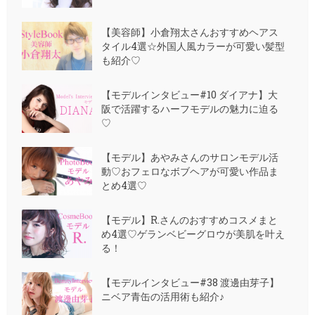
【美容師】小倉翔太さんおすすめヘアス
タイル4選☆外国人風カラーが可愛い髪型
も紹介♡
【モデルインタビュー#10 ダイアナ】大
阪で活躍するハーフモデルの魅力に迫る
♡
【モデル】あやみさんのサロンモデル活
動♡おフェロなボブヘアが可愛い作品ま
とめ4選♡
【モデル】R.さんのおすすめコスメまと
め4選♡ゲランベビーグロウが美肌を叶え
る！
【モデルインタビュー#38 渡邊由芽子】
ニベア青缶の活用術も紹介♪