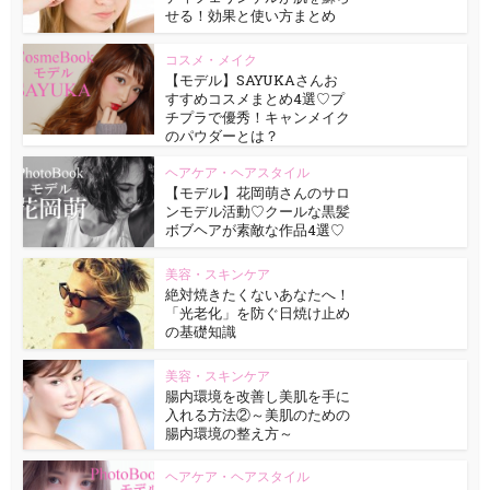
せる！効果と使い方まとめ
コスメ・メイク
【モデル】SAYUKAさんお
すすめコスメまとめ4選♡プ
チプラで優秀！キャンメイク
のパウダーとは？
ヘアケア・ヘアスタイル
【モデル】花岡萌さんのサロ
ンモデル活動♡クールな黒髪
ボブヘアが素敵な作品4選♡
美容・スキンケア
絶対焼きたくないあなたへ！
「光老化」を防ぐ日焼け止め
の基礎知識
美容・スキンケア
腸内環境を改善し美肌を手に
入れる方法②～美肌のための
腸内環境の整え方～
ヘアケア・ヘアスタイル