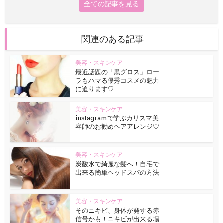
全ての記事を見る
関連のある記事
美容・スキンケア
最近話題の「黒グロス」ロー
ラもハマる優秀コスメの魅力
に迫ります♡
美容・スキンケア
instagramで学ぶカリスマ美
容師のお勧めヘアアレンジ♡
美容・スキンケア
炭酸水で綺麗な髪へ！自宅で
出来る簡単ヘッドスパの方法
美容・スキンケア
そのニキビ、身体が発する赤
信号かも！ニキビが出来る場