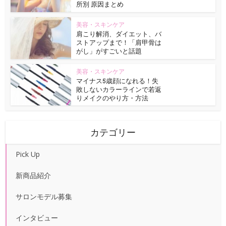
所別 原因まとめ
美容・スキンケア
肩こり解消、ダイエット、バ
ストアップまで！「肩甲骨は
がし」がすごいと話題
美容・スキンケア
マイナス5歳顔になれる！失
敗しないカラーラインで若返
りメイクのやり方・方法
カテゴリー
Pick Up
新商品紹介
サロンモデル募集
インタビュー