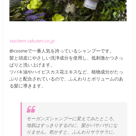
via:item.rakuten.co.jp
@cosmeで一番人気を誇っているシャンプーです。
髪と頭皮にやさしい洗浄成分を使用し、低刺激かつさっ
ぱりと洗い上げます。
ツバキ油やハイビスカス花エキスなど、植物成分がたっ
ぷりと配合されているので、ふんわりとボリュームのあ
る髪に導きます。
モーガンズシャンプーに変えてみたところ、
地肌はすっきりするのに、髪がパサパサにな
りません。乾かすと、ふんわりサラサラに。