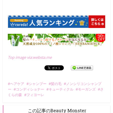
Top image via:websta.me
ヘアケア
シャンプー
髪の毛
ノンシリコンシャンプ
ー
コンディショナー
キューティクル
モーガンズ
さ
くらの森
フィヨーレ
この記事のBeauty Monster