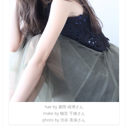
hair by 廣岡 靖博さん
make by 梅宮 千穂さん
photo by 渋谷 美保さん