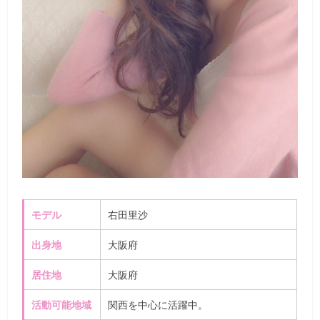
モデル
右田里沙
出身地
大阪府
居住地
大阪府
活動可能地域
関西
を中心に活躍中。