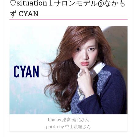
♡situation 1.サロンモデル@なかも
ず CYAN
hair by 納富 靖允さん
photo by 中山洪範さん